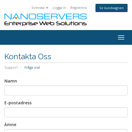
Svenska
Logga in
Registrera
Se kundvagnen
Togg
navig
Kontakta Oss
Support
Fråga oss!
Namn
E-postadress
Ämne