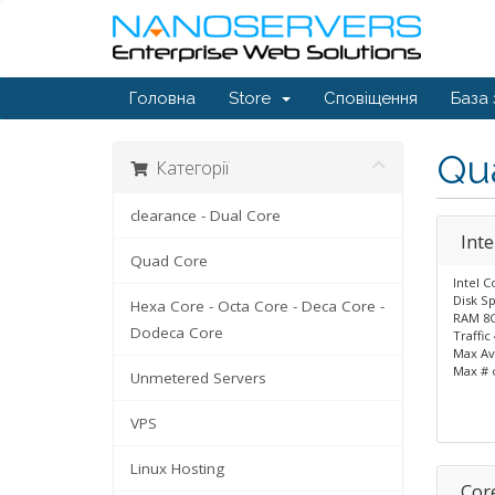
Головна
Store
Сповіщення
База 
Qu
Категорії
clearance - Dual Core
Int
Quad Core
Intel C
Disk S
Hexa Core - Octa Core - Deca Core -
RAM 8
Dodeca Core
Traffic
Max Av
Max # 
Unmetered Servers
VPS
Linux Hosting
Cor