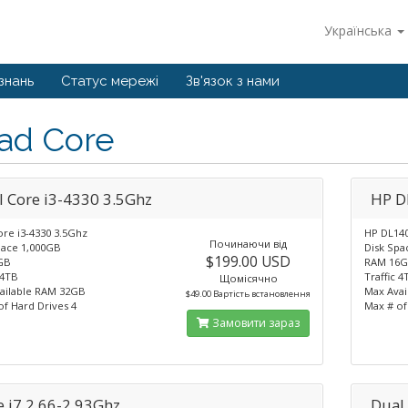
Українська
знань
Статус мережі
Зв'язок з нами
ad Core
el Core i3-4330 3.5Ghz
HP D
ore i3-4330 3.5Ghz
HP DL140
Починаючи від
pace 1,000GB
Disk Sp
$199.00 USD
GB
RAM 16
 4TB
Traffic 4
Щомісячно
ailable RAM 32GB
Max Ava
$49.00 Вартість встановлення
of Hard Drives 4
Max # of
Замовити зараз
e i7 2.66-2.93Ghz
Dual