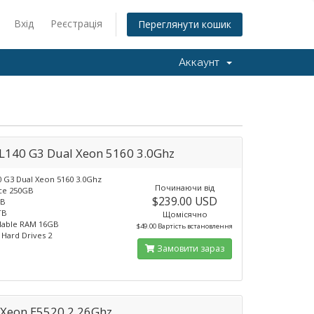
Вхід
Реєстрація
Переглянути кошик
Аккаунт
L140 G3 Dual Xeon 5160 3.0Ghz
 G3 Dual Xeon 5160 3.0Ghz
Починаючи від
ace 250GB
$239.00 USD
GB
TB
Щомісячно
ilable RAM 16GB
$49.00 Вартість встановлення
 Hard Drives 2
Замовити зараз
 Xeon E5520 2.26Ghz