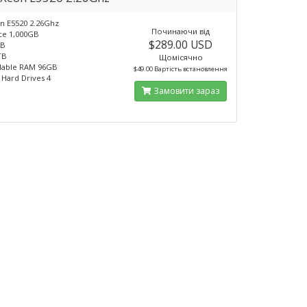
n E5520 2.26Ghz
Починаючи від
ce 1,000GB
$289.00 USD
GB
TB
Щомісячно
ilable RAM 96GB
$49.00 Вартість встановлення
 Hard Drives 4
Замовити зараз