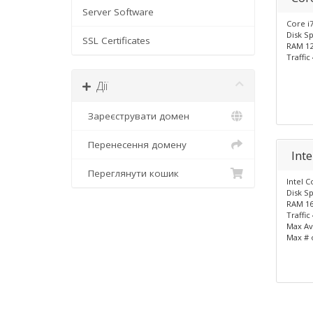
Server Software
Core i7
Disk S
SSL Certificates
RAM 1
Traffic
Дії
Зареєструвати домен
Перенесення домену
Inte
Переглянути кошик
Intel C
Disk S
RAM 1
Traffic
Max Av
Max # 